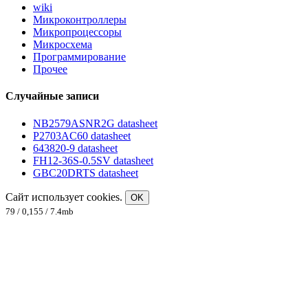
wiki
Микроконтроллеры
Микропроцессоры
Микросхема
Программирование
Прочее
Случайные записи
NB2579ASNR2G datasheet
P2703AC60 datasheet
643820-9 datasheet
FH12-36S-0.5SV datasheet
GBC20DRTS datasheet
Сайт использует cookies.
OK
79 / 0,155 / 7.4mb