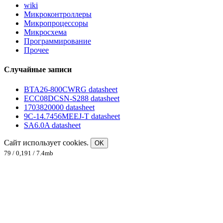
wiki
Микроконтроллеры
Микропроцессоры
Микросхема
Программирование
Прочее
Случайные записи
BTA26-800CWRG datasheet
ECC08DCSN-S288 datasheet
1703820000 datasheet
9C-14.7456MEEJ-T datasheet
SA6.0A datasheet
Сайт использует cookies.
OK
79 / 0,191 / 7.4mb