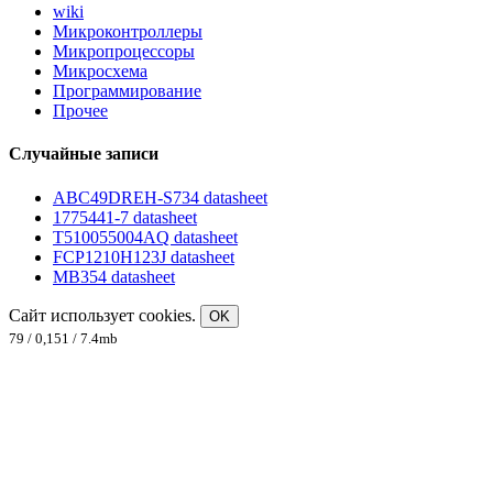
wiki
Микроконтроллеры
Микропроцессоры
Микросхема
Программирование
Прочее
Случайные записи
ABC49DREH-S734 datasheet
1775441-7 datasheet
T510055004AQ datasheet
FCP1210H123J datasheet
MB354 datasheet
Сайт использует cookies.
OK
79 / 0,151 / 7.4mb