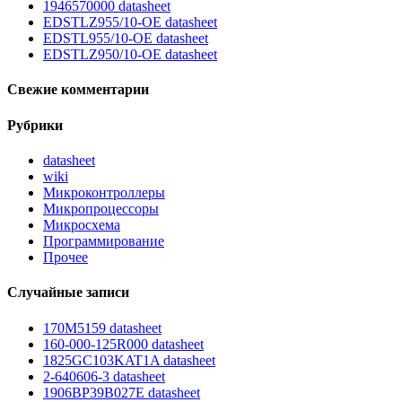
1946570000 datasheet
EDSTLZ955/10-OE datasheet
EDSTL955/10-OE datasheet
EDSTLZ950/10-OE datasheet
Свежие комментарии
Рубрики
datasheet
wiki
Микроконтроллеры
Микропроцессоры
Микросхема
Программирование
Прочее
Случайные записи
170M5159 datasheet
160-000-125R000 datasheet
1825GC103KAT1A datasheet
2-640606-3 datasheet
1906BP39B027E datasheet