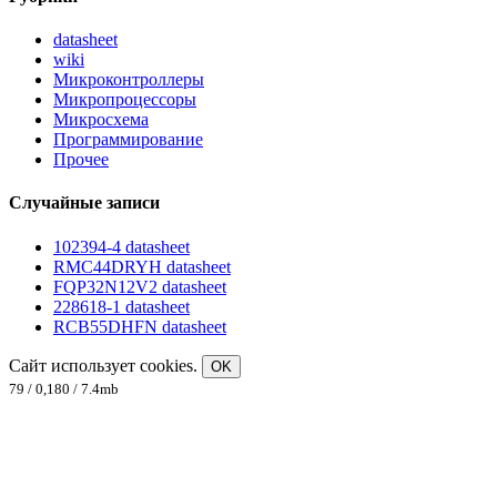
datasheet
wiki
Микроконтроллеры
Микропроцессоры
Микросхема
Программирование
Прочее
Случайные записи
102394-4 datasheet
RMC44DRYH datasheet
FQP32N12V2 datasheet
228618-1 datasheet
RCB55DHFN datasheet
Сайт использует cookies.
OK
79 / 0,180 / 7.4mb