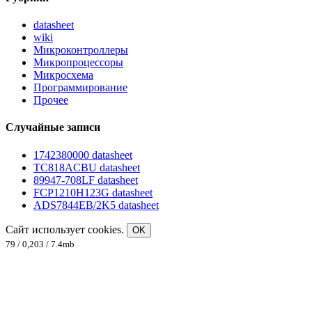
datasheet
wiki
Микроконтроллеры
Микропроцессоры
Микросхема
Программирование
Прочее
Случайные записи
1742380000 datasheet
TC818ACBU datasheet
89947-708LF datasheet
FCP1210H123G datasheet
ADS7844EB/2K5 datasheet
Сайт использует cookies.
OK
79 / 0,203 / 7.4mb