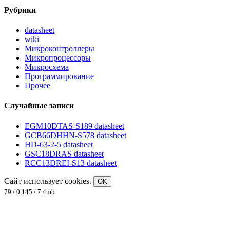
Рубрики
datasheet
wiki
Микроконтроллеры
Микропроцессоры
Микросхема
Программирование
Прочее
Случайные записи
EGM10DTAS-S189 datasheet
GCB66DHHN-S578 datasheet
HD-63-2-5 datasheet
GSC18DRAS datasheet
RCC13DREI-S13 datasheet
Сайт использует cookies.
OK
79 / 0,145 / 7.4mb