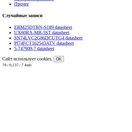
Прочее
Случайные записи
EBM25DTBN-S189 datasheet
UX60RA-MB-5ST datasheet
SN74LVC2G86DCUTG4 datasheet
PI74FCT162543ATV datasheet
5-747909-7 datasheet
Сайт использует cookies.
OK
79 / 0,137 / 7.4mb