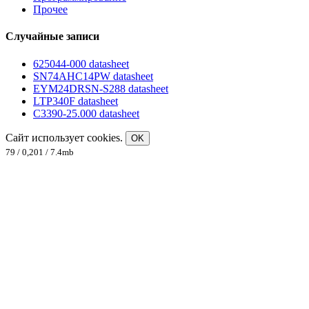
Прочее
Случайные записи
625044-000 datasheet
SN74AHC14PW datasheet
EYM24DRSN-S288 datasheet
LTP340F datasheet
C3390-25.000 datasheet
Сайт использует cookies.
OK
79 / 0,201 / 7.4mb