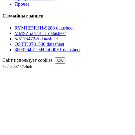
Прочее
Случайные записи
RYM12DRSH-S288 datasheet
MMSZ5247BT1 datasheet
5-5175472-5 datasheet
OSTTJ0731530 datasheet
86092645113H55000E1 datasheet
Сайт использует cookies.
OK
79 / 0,957 / 7.4mb