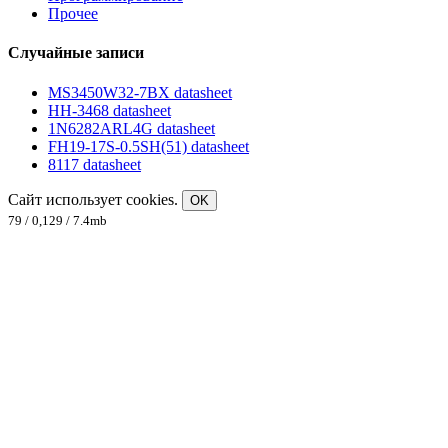
Прочее
Случайные записи
MS3450W32-7BX datasheet
HH-3468 datasheet
1N6282ARL4G datasheet
FH19-17S-0.5SH(51) datasheet
8117 datasheet
Сайт использует cookies.
OK
79 / 0,129 / 7.4mb