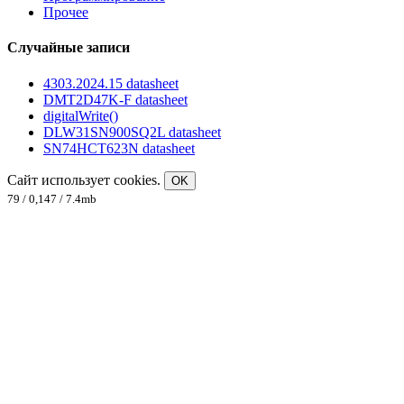
Прочее
Случайные записи
4303.2024.15 datasheet
DMT2D47K-F datasheet
digitalWrite()
DLW31SN900SQ2L datasheet
SN74HCT623N datasheet
Сайт использует cookies.
OK
79 / 0,147 / 7.4mb