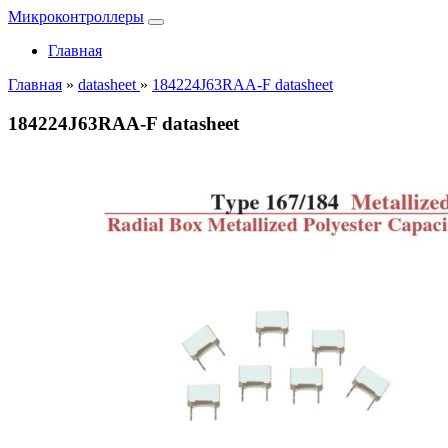
Микроконтроллеры
Главная
Главная
»
datasheet
»
184224J63RAA-F datasheet
184224J63RAA-F datasheet