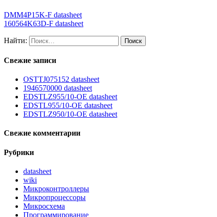
DMM4P15K-F datasheet
160564K63D-F datasheet
Найти:
Свежие записи
OSTTJ075152 datasheet
1946570000 datasheet
EDSTLZ955/10-OE datasheet
EDSTL955/10-OE datasheet
EDSTLZ950/10-OE datasheet
Свежие комментарии
Рубрики
datasheet
wiki
Микроконтроллеры
Микропроцессоры
Микросхема
Программирование