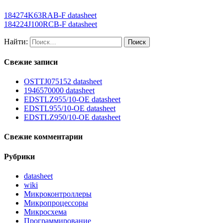
184274K63RAB-F datasheet
184224J100RCB-F datasheet
Найти:
Свежие записи
OSTTJ075152 datasheet
1946570000 datasheet
EDSTLZ955/10-OE datasheet
EDSTL955/10-OE datasheet
EDSTLZ950/10-OE datasheet
Свежие комментарии
Рубрики
datasheet
wiki
Микроконтроллеры
Микропроцессоры
Микросхема
Программирование