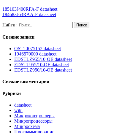
185103J400RFA-F datasheet
184683J63RAA-F datasheet
Найти:
Свежие записи
OSTTJ075152 datasheet
1946570000 datasheet
EDSTLZ955/10-OE datasheet
EDSTL955/10-OE datasheet
EDSTLZ950/10-OE datasheet
Свежие комментарии
Рубрики
datasheet
wiki
Микроконтроллеры
Микропроцессоры
Микросхема
Программирование