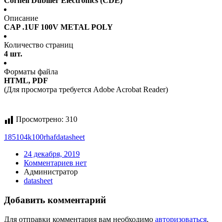
Cornell Dubilier Electronics (CDE)
Описание
CAP .1UF 100V METAL POLY
Количество страниц
4 шт.
Форматы файла
HTML, PDF
(Для просмотра требуется Adobe Acrobat Reader)
Просмотрено:
310
185104k100rhaf
datasheet
24 декабря, 2019
Комментариев нет
Администратор
datasheet
Добавить комментарий
Для отправки комментария вам необходимо
авторизоваться
.