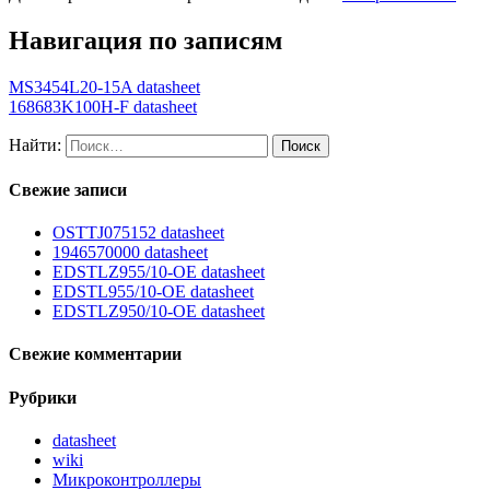
Навигация по записям
MS3454L20-15A datasheet
168683K100H-F datasheet
Найти:
Свежие записи
OSTTJ075152 datasheet
1946570000 datasheet
EDSTLZ955/10-OE datasheet
EDSTL955/10-OE datasheet
EDSTLZ950/10-OE datasheet
Свежие комментарии
Рубрики
datasheet
wiki
Микроконтроллеры