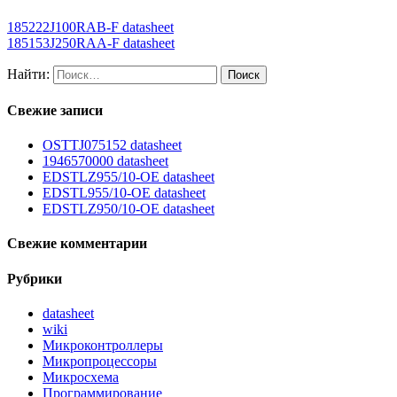
185222J100RAB-F datasheet
185153J250RAA-F datasheet
Найти:
Свежие записи
OSTTJ075152 datasheet
1946570000 datasheet
EDSTLZ955/10-OE datasheet
EDSTL955/10-OE datasheet
EDSTLZ950/10-OE datasheet
Свежие комментарии
Рубрики
datasheet
wiki
Микроконтроллеры
Микропроцессоры
Микросхема
Программирование