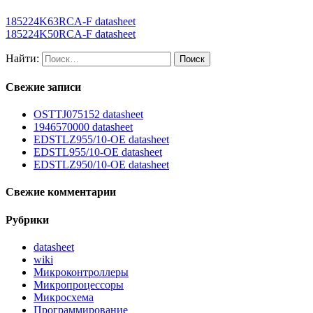
185224K63RCA-F datasheet
185224K50RCA-F datasheet
Найти:
Свежие записи
OSTTJ075152 datasheet
1946570000 datasheet
EDSTLZ955/10-OE datasheet
EDSTL955/10-OE datasheet
EDSTLZ950/10-OE datasheet
Свежие комментарии
Рубрики
datasheet
wiki
Микроконтроллеры
Микропроцессоры
Микросхема
Программирование