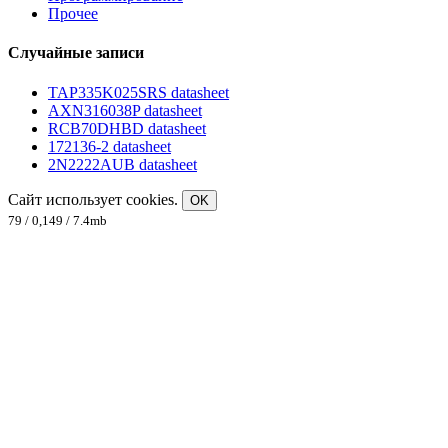
Прочее
Случайные записи
TAP335K025SRS datasheet
AXN316038P datasheet
RCB70DHBD datasheet
172136-2 datasheet
2N2222AUB datasheet
Сайт использует cookies.
OK
79 / 0,149 / 7.4mb