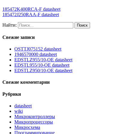
185472K400RCA-F datasheet
185472J250RAA-F datasheet
Найти:
Свежие записи
OSTTJ075152 datasheet
1946570000 datasheet
EDSTLZ955/10-OE datasheet
EDSTL955/10-OE datasheet
EDSTLZ950/10-OE datasheet
Свежие комментарии
Рубрики
datasheet
wiki
Микроконтроллеры
Микропроцессоры
Микросхема
Программирование