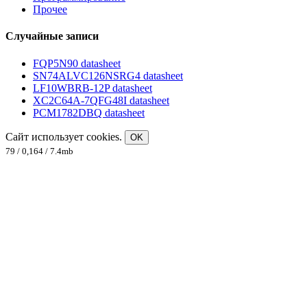
Прочее
Случайные записи
FQP5N90 datasheet
SN74ALVC126NSRG4 datasheet
LF10WBRB-12P datasheet
XC2C64A-7QFG48I datasheet
PCM1782DBQ datasheet
Сайт использует cookies.
OK
79 / 0,164 / 7.4mb