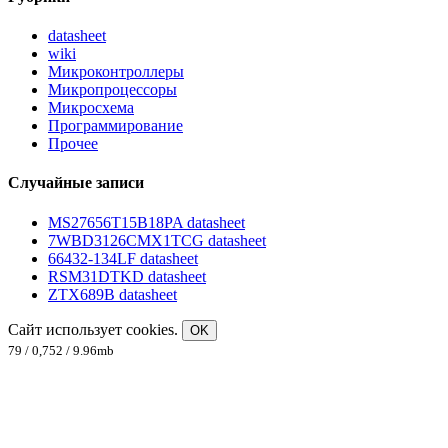
datasheet
wiki
Микроконтроллеры
Микропроцессоры
Микросхема
Программирование
Прочее
Случайные записи
MS27656T15B18PA datasheet
7WBD3126CMX1TCG datasheet
66432-134LF datasheet
RSM31DTKD datasheet
ZTX689B datasheet
Сайт использует cookies.
OK
79 / 0,752 / 9.96mb