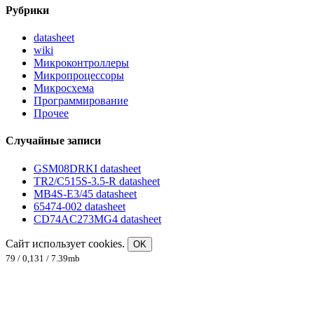
Рубрики
datasheet
wiki
Микроконтроллеры
Микропроцессоры
Микросхема
Программирование
Прочее
Случайные записи
GSM08DRKI datasheet
TR2/C515S-3.5-R datasheet
MB4S-E3/45 datasheet
65474-002 datasheet
CD74AC273MG4 datasheet
Сайт использует cookies.
OK
79 / 0,131 / 7.39mb