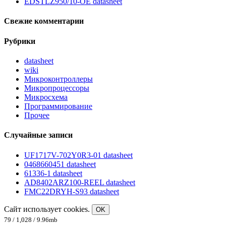
EDSTLZ950/10-OE datasheet
Свежие комментарии
Рубрики
datasheet
wiki
Микроконтроллеры
Микропроцессоры
Микросхема
Программирование
Прочее
Случайные записи
UF1717V-702Y0R3-01 datasheet
0468660451 datasheet
61336-1 datasheet
AD8402ARZ100-REEL datasheet
FMC22DRYH-S93 datasheet
Сайт использует cookies.
OK
79 / 1,028 / 9.96mb