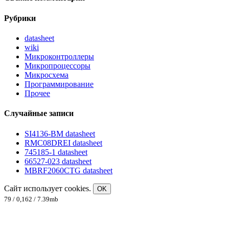
Рубрики
datasheet
wiki
Микроконтроллеры
Микропроцессоры
Микросхема
Программирование
Прочее
Случайные записи
SI4136-BM datasheet
RMC08DREI datasheet
745185-1 datasheet
66527-023 datasheet
MBRF2060CTG datasheet
Сайт использует cookies.
OK
79 / 0,162 / 7.39mb