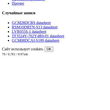
Прочее
Случайные записи
GCM28DCBS datasheet
RSM10DRTN-S13 datasheet
LVR055S-1 datasheet
TF3524V-702Y4R0-01 datasheet
GCM08DCAI-S189 datasheet
Сайт использует cookies.
OK
79 / 0,781 / 9.97mb