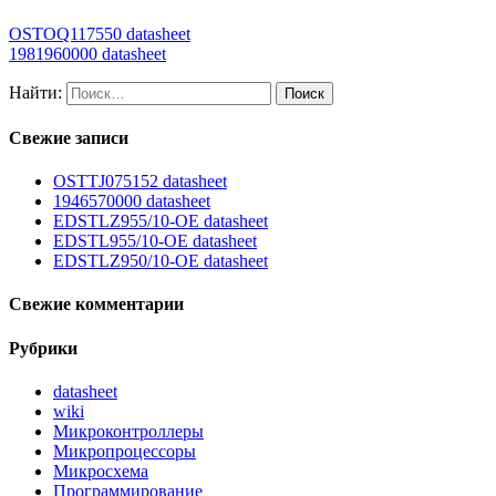
OSTOQ117550 datasheet
1981960000 datasheet
Найти:
Свежие записи
OSTTJ075152 datasheet
1946570000 datasheet
EDSTLZ955/10-OE datasheet
EDSTL955/10-OE datasheet
EDSTLZ950/10-OE datasheet
Свежие комментарии
Рубрики
datasheet
wiki
Микроконтроллеры
Микропроцессоры
Микросхема
Программирование