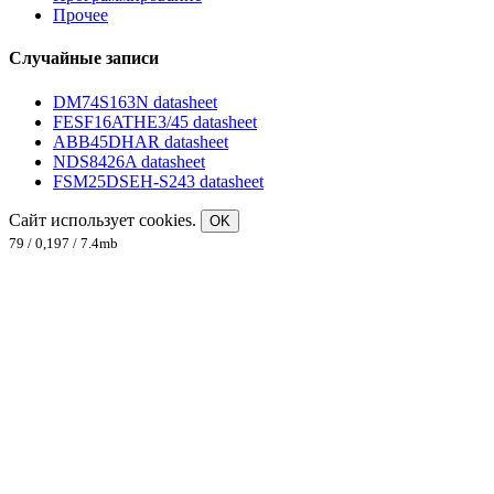
Прочее
Случайные записи
DM74S163N datasheet
FESF16ATHE3/45 datasheet
ABB45DHAR datasheet
NDS8426A datasheet
FSM25DSEH-S243 datasheet
Сайт использует cookies.
OK
79 / 0,197 / 7.4mb