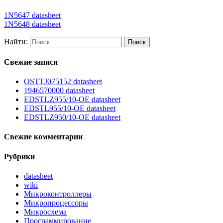
1N5647 datasheet
1N5648 datasheet
Найти:
Свежие записи
OSTTJ075152 datasheet
1946570000 datasheet
EDSTLZ955/10-OE datasheet
EDSTL955/10-OE datasheet
EDSTLZ950/10-OE datasheet
Свежие комментарии
Рубрики
datasheet
wiki
Микроконтроллеры
Микропроцессоры
Микросхема
Программирование