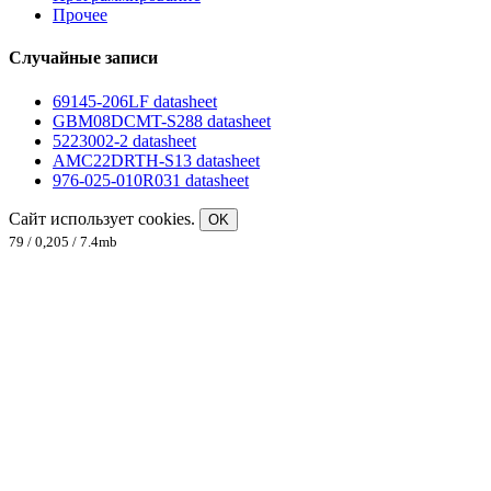
Прочее
Случайные записи
69145-206LF datasheet
GBM08DCMT-S288 datasheet
5223002-2 datasheet
AMC22DRTH-S13 datasheet
976-025-010R031 datasheet
Сайт использует cookies.
OK
79 / 0,205 / 7.4mb