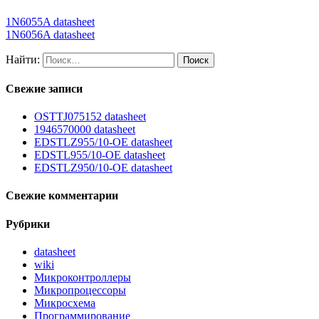
1N6055A datasheet
1N6056A datasheet
Найти:
Свежие записи
OSTTJ075152 datasheet
1946570000 datasheet
EDSTLZ955/10-OE datasheet
EDSTL955/10-OE datasheet
EDSTLZ950/10-OE datasheet
Свежие комментарии
Рубрики
datasheet
wiki
Микроконтроллеры
Микропроцессоры
Микросхема
Программирование