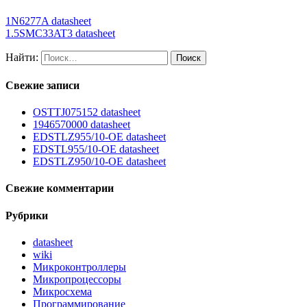
1N6277A datasheet
1.5SMC33AT3 datasheet
Найти:
Свежие записи
OSTTJ075152 datasheet
1946570000 datasheet
EDSTLZ955/10-OE datasheet
EDSTL955/10-OE datasheet
EDSTLZ950/10-OE datasheet
Свежие комментарии
Рубрики
datasheet
wiki
Микроконтроллеры
Микропроцессоры
Микросхема
Программирование