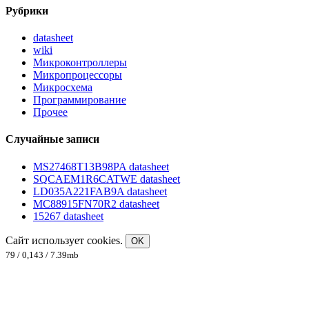
Рубрики
datasheet
wiki
Микроконтроллеры
Микропроцессоры
Микросхема
Программирование
Прочее
Случайные записи
MS27468T13B98PA datasheet
SQCAEM1R6CATWE datasheet
LD035A221FAB9A datasheet
MC88915FN70R2 datasheet
15267 datasheet
Сайт использует cookies.
OK
79 / 0,143 / 7.39mb