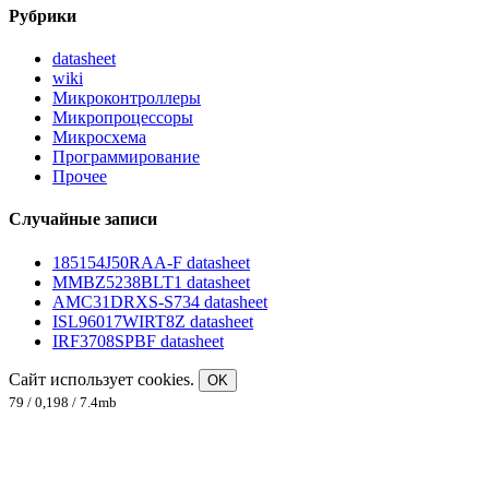
Рубрики
datasheet
wiki
Микроконтроллеры
Микропроцессоры
Микросхема
Программирование
Прочее
Случайные записи
185154J50RAA-F datasheet
MMBZ5238BLT1 datasheet
AMC31DRXS-S734 datasheet
ISL96017WIRT8Z datasheet
IRF3708SPBF datasheet
Сайт использует cookies.
OK
79 / 0,198 / 7.4mb