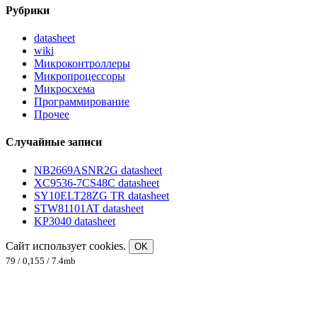
Рубрики
datasheet
wiki
Микроконтроллеры
Микропроцессоры
Микросхема
Программирование
Прочее
Случайные записи
NB2669ASNR2G datasheet
XC9536-7CS48C datasheet
SY10ELT28ZG TR datasheet
STW81101AT datasheet
KP3040 datasheet
Сайт использует cookies.
OK
79 / 0,155 / 7.4mb