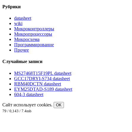
Рубрики
datasheet
wiki
Микроконтроллеры
Микропроцессоры
Микросхема
Программирование
Прочее
Случайные записи
MS27468T15F19PL datasheet
GCC17DRYI-S734 datasheet
RBM40DCTN datasheet
EYM25DTAD-S189 datasheet
604-3 datasheet
Сайт использует cookies.
OK
79 / 0,143 / 7.4mb