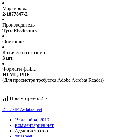
Маркировка
2-1877847-2
Производитель
Tyco Electronics
Описание
Количество страниц
3 шт.
Форматы файла
HTML, PDF
(Для просмотра требуется Adobe Acrobat Reader)
Просмотрено:
217
218778472
datasheet
19 декабря, 2019
Комментариев нет
Администратор
datasheet