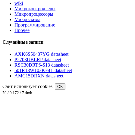
wiki
Микроконтроллеры
Микропроцессоры
Микросхема
Программирование
Прочее
Случайные записи
AXK6S50437YG datasheet
P2703UBLRP datasheet
RSC30DRTS-S13 datasheet
501R18W103KF4T datasheet
AMC15DRXN datasheet
Сайт использует cookies.
OK
79 / 0,172 / 7.4mb