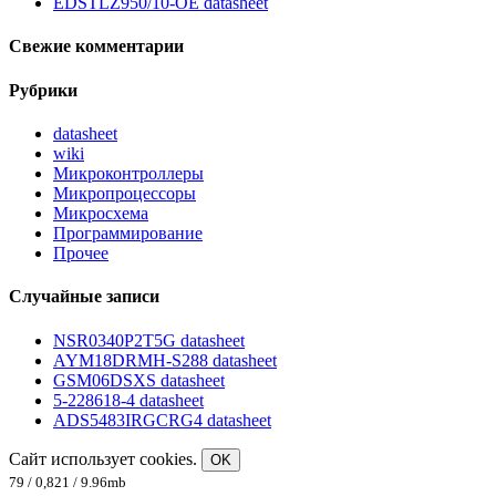
EDSTLZ950/10-OE datasheet
Свежие комментарии
Рубрики
datasheet
wiki
Микроконтроллеры
Микропроцессоры
Микросхема
Программирование
Прочее
Случайные записи
NSR0340P2T5G datasheet
AYM18DRMH-S288 datasheet
GSM06DSXS datasheet
5-228618-4 datasheet
ADS5483IRGCRG4 datasheet
Сайт использует cookies.
OK
79 / 0,821 / 9.96mb