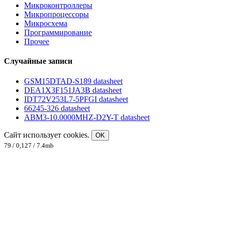
Микроконтроллеры
Микропроцессоры
Микросхема
Программирование
Прочее
Случайные записи
GSM15DTAD-S189 datasheet
DEA1X3F151JA3B datasheet
IDT72V253L7-5PFGI datasheet
66245-326 datasheet
ABM3-10.0000MHZ-D2Y-T datasheet
Сайт использует cookies.
OK
79 / 0,127 / 7.4mb