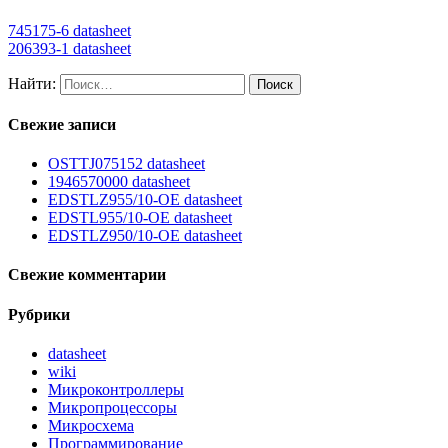
745175-6 datasheet
206393-1 datasheet
Найти:
Свежие записи
OSTTJ075152 datasheet
1946570000 datasheet
EDSTLZ955/10-OE datasheet
EDSTL955/10-OE datasheet
EDSTLZ950/10-OE datasheet
Свежие комментарии
Рубрики
datasheet
wiki
Микроконтроллеры
Микропроцессоры
Микросхема
Программирование