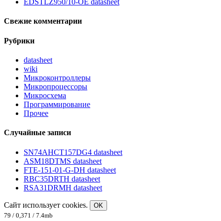
EDSTLZ950/10-OE datasheet
Свежие комментарии
Рубрики
datasheet
wiki
Микроконтроллеры
Микропроцессоры
Микросхема
Программирование
Прочее
Случайные записи
SN74AHCT157DG4 datasheet
ASM18DTMS datasheet
FTE-151-01-G-DH datasheet
RBC35DRTH datasheet
RSA31DRMH datasheet
Сайт использует cookies.
OK
79 / 0,371 / 7.4mb