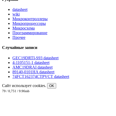
datasheet
wiki
Микроконтроллеры
Микропроцессоры
Микросхема
Программирование
Прочее
Случайные записи
GEC19DRTI-S93 datasheet
4-1105151-1 datasheet
AMC19DRAI datasheet
89140-0101HA datasheet
74FCT162374CTPVCT datasheet
Сайт использует cookies.
OK
79 / 0,751 / 9.96mb