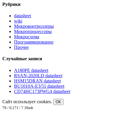
Рубрики
datasheet
wiki
Микроконтроллеры
Микропроцессоры
Микросхема
Программирование
Прочее
Случайные записи
A180PE datasheet
RSAN-2020LD datasheet
HSM15DRAN datasheet
BU1010A-E3/51 datasheet
CD74HC173PWG4 datasheet
Сайт использует cookies.
OK
79 / 0,171 / 7.39mb