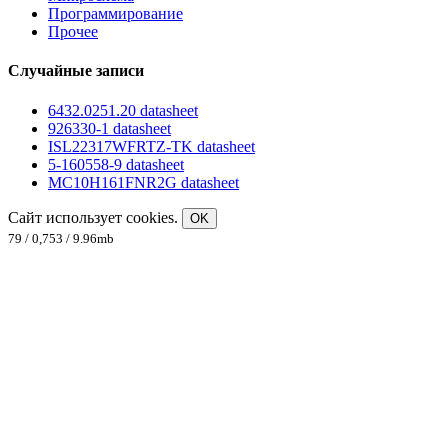
Программирование
Прочее
Случайные записи
6432.0251.20 datasheet
926330-1 datasheet
ISL22317WFRTZ-TK datasheet
5-160558-9 datasheet
MC10H161FNR2G datasheet
Сайт использует cookies.
OK
79 / 0,753 / 9.96mb