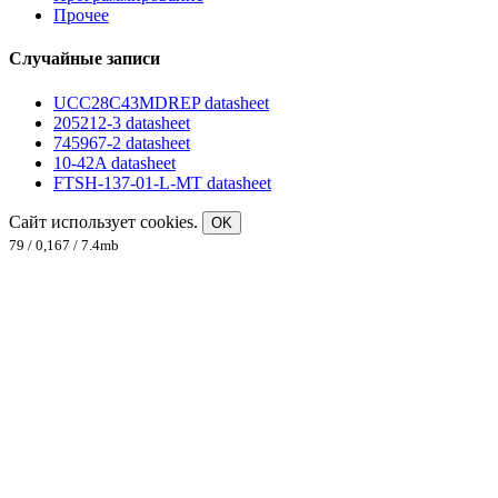
Прочее
Случайные записи
UCC28C43MDREP datasheet
205212-3 datasheet
745967-2 datasheet
10-42A datasheet
FTSH-137-01-L-MT datasheet
Сайт использует cookies.
OK
79 / 0,167 / 7.4mb