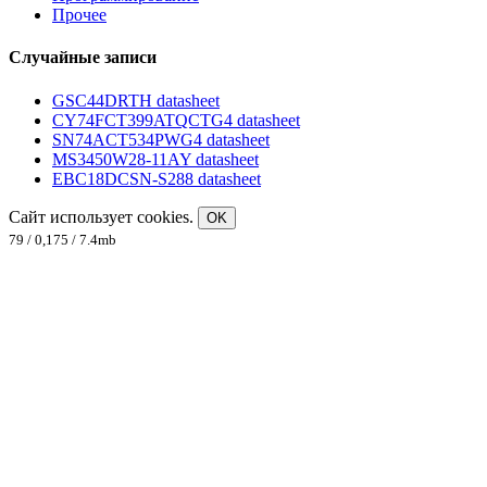
Прочее
Случайные записи
GSC44DRTH datasheet
CY74FCT399ATQCTG4 datasheet
SN74ACT534PWG4 datasheet
MS3450W28-11AY datasheet
EBC18DCSN-S288 datasheet
Сайт использует cookies.
OK
79 / 0,175 / 7.4mb