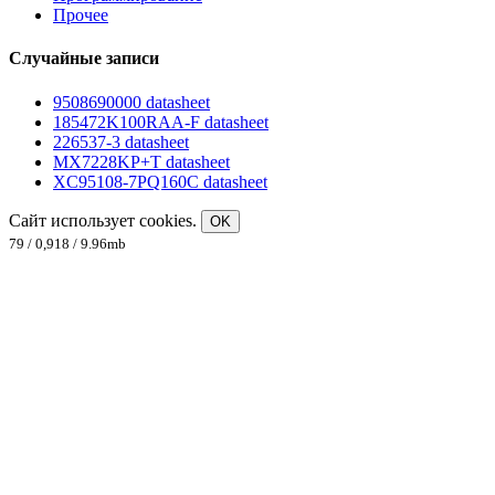
Прочее
Случайные записи
9508690000 datasheet
185472K100RAA-F datasheet
226537-3 datasheet
MX7228KP+T datasheet
XC95108-7PQ160C datasheet
Сайт использует cookies.
OK
79 / 0,918 / 9.96mb