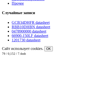
Прочее
Случайные записи
GCB34DHFR datasheet
RBB10DHBN datasheet
0478900000 datasheet
66900-150LF datasheet
1201730 datasheet
Сайт использует cookies.
OK
79 / 0,152 / 7.4mb