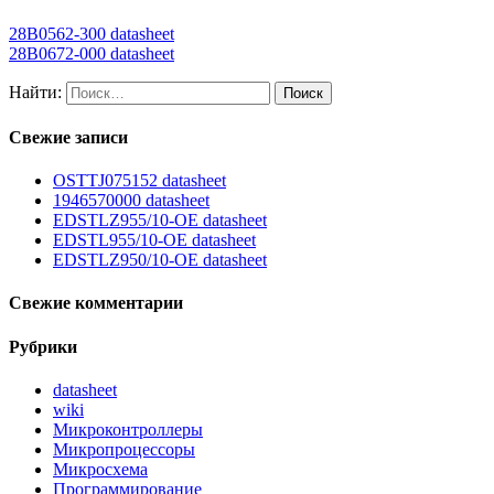
28B0562-300 datasheet
28B0672-000 datasheet
Найти:
Свежие записи
OSTTJ075152 datasheet
1946570000 datasheet
EDSTLZ955/10-OE datasheet
EDSTL955/10-OE datasheet
EDSTLZ950/10-OE datasheet
Свежие комментарии
Рубрики
datasheet
wiki
Микроконтроллеры
Микропроцессоры
Микросхема
Программирование