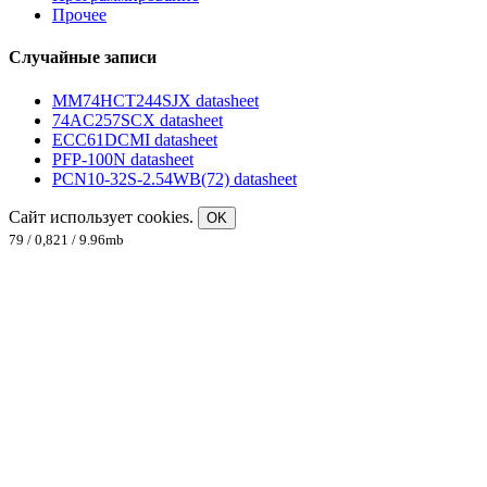
Прочее
Случайные записи
MM74HCT244SJX datasheet
74AC257SCX datasheet
ECC61DCMI datasheet
PFP-100N datasheet
PCN10-32S-2.54WB(72) datasheet
Сайт использует cookies.
OK
79 / 0,821 / 9.96mb